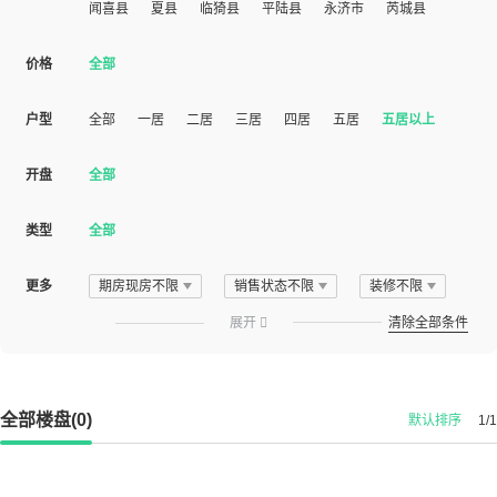
闻喜县
夏县
临猗县
平陆县
永济市
芮城县
价格
全部
户型
全部
一居
二居
三居
四居
五居
五居以上
开盘
全部
类型
全部
更多
期房现房不限
销售状态不限
装修不限
展开

清除全部条件
全部楼盘(0)
默认排序
1/1