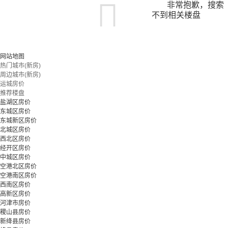
非常抱歉，搜索
不到相关楼盘
您可以尝试扩大搜索范围，或更改搜索关键词
网站地图
热门城市(新房)
周边城市(新房)
立即预约
运城房价
推荐楼盘
盐湖区房价
东城区房价
东城新区房价
北城区房价
西北区房价
经开区房价
中城区房价
空港北区房价
空港南区房价
西南区房价
高新区房价
河津市房价
稷山县房价
新绛县房价