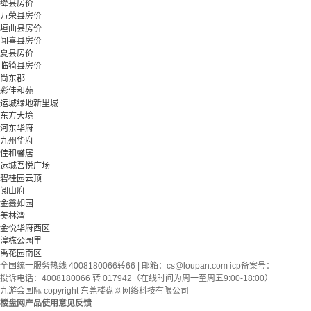
绛县房价
万荣县房价
垣曲县房价
闻喜县房价
夏县房价
临猗县房价
尚东郡
彩佳和苑
运城绿地新里城
东方大境
河东华府
九州华府
佳和馨居
运城吾悦广场
碧桂园云顶
阅山府
金鑫如园
美林湾
金悦华府西区
湟栋公园里
禹花园南区
全国统一服务热线 4008180066转66 | 邮箱：
cs@loupan.com
icp备案号：
投诉电话：4008180066 转 017942（在线时间为周一至周五9:00-18:00）
九游会国际 copyright 东莞楼盘网网络科技有限公司
楼盘网产品使用意见反馈