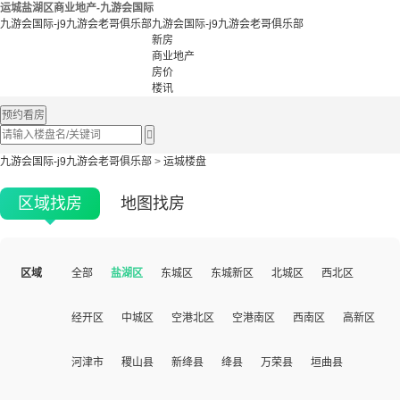
运城盐湖区商业地产-九游会国际
九游会国际-j9九游会老哥俱乐部
九游会国际-j9九游会老哥俱乐部
新房
商业地产
房价
楼讯
预约看房

九游会国际-j9九游会老哥俱乐部
>
运城楼盘
区域找房
地图找房
区域
全部
盐湖区
东城区
东城新区
北城区
西北区
经开区
中城区
空港北区
空港南区
西南区
高新区
河津市
稷山县
新绛县
绛县
万荣县
垣曲县