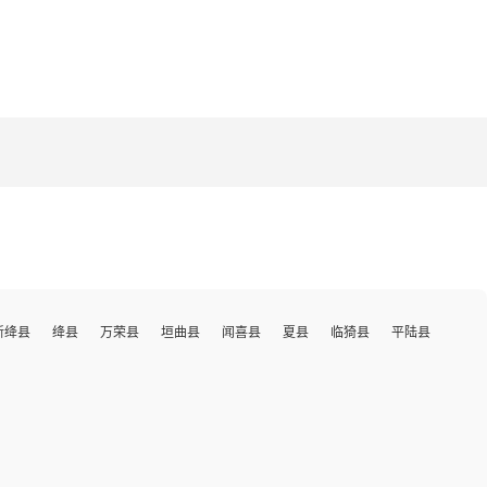
新绛县
绛县
万荣县
垣曲县
闻喜县
夏县
临猗县
平陆县