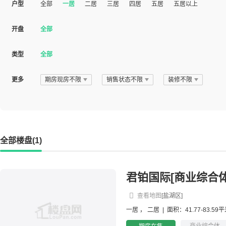
户型
全部
一居
二居
三居
四居
五居
五居以上
开盘
全部
类型
全部
更多
期房现房不限
销售状态不限
装修不限
全部楼盘(1)
君铂国际[商业综合体
查看地图
[盐湖区]
一居
，
二居
|
面积：41.77-83.59