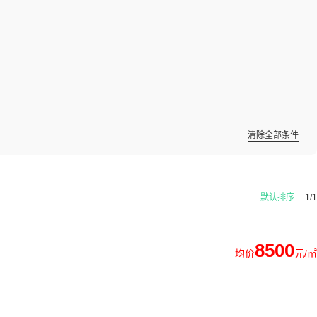
清除全部条件
默认排序
1/1
8500
均价
元/㎡