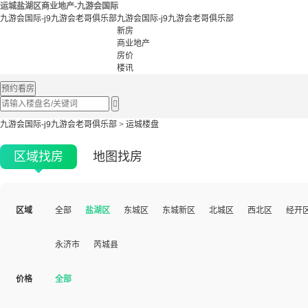
运城盐湖区商业地产-九游会国际
九游会国际-j9九游会老哥俱乐部
九游会国际-j9九游会老哥俱乐部
新房
商业地产
房价
楼讯
预约看房

九游会国际-j9九游会老哥俱乐部
>
运城楼盘
区域找房
地图找房
区域
全部
盐湖区
东城区
东城新区
北城区
西北区
经开
永济市
芮城县
价格
全部