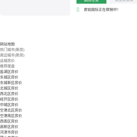
商业综合体
期房在售
君铂国际正在顺销中！
网站地图
热门城市(新房)
周边城市(新房)
运城房价
推荐楼盘
盐湖区房价
东城区房价
东城新区房价
北城区房价
西北区房价
经开区房价
中城区房价
空港北区房价
空港南区房价
西南区房价
高新区房价
河津市房价