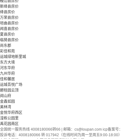
稷山县房价
新绛县房价
绛县房价
万荣县房价
垣曲县房价
闻喜县房价
夏县房价
临猗县房价
尚东郡
彩佳和苑
运城绿地新里城
东方大境
河东华府
九州华府
佳和馨居
运城吾悦广场
碧桂园云顶
阅山府
金鑫如园
美林湾
金悦华府西区
湟栋公园里
禹花园南区
全国统一服务热线 4008180066转66 | 邮箱：
cs@loupan.com
icp备案号：
投诉电话：4008180066 转 017942（在线时间为周一至周五9:00-18:00）