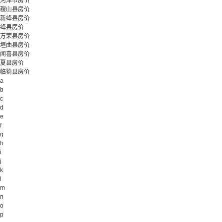
河津市房价
稷山县房价
新绛县房价
绛县房价
万荣县房价
垣曲县房价
闻喜县房价
夏县房价
临猗县房价
a
b
c
d
e
f
g
h
i
j
k
l
m
n
o
p