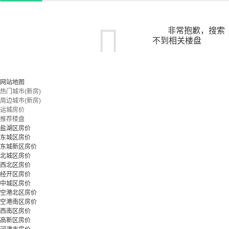
非常抱歉，搜索
不到相关楼盘
您可以尝试扩大搜索范围，或更改搜索关键词
网站地图
热门城市(新房)
周边城市(新房)
立即预约
运城房价
推荐楼盘
盐湖区房价
东城区房价
东城新区房价
北城区房价
西北区房价
经开区房价
中城区房价
空港北区房价
空港南区房价
西南区房价
高新区房价