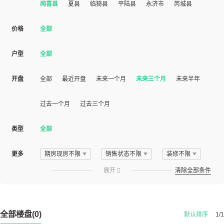
闻喜县
夏县
临猗县
平陆县
永济市
芮城县
价格
全部
户型
全部
开盘
全部
最近开盘
未来一个月
未来三个月
未来半年
过去一个月
过去三个月
类型
全部
更多
期房现房不限
销售状态不限
装修不限
展开

清除全部条件
全部楼盘(0)
默认排序
1/1