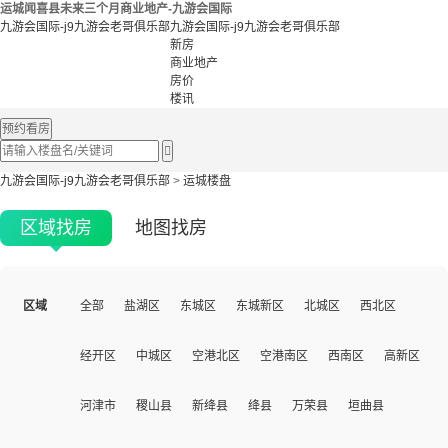
运城闻喜县未来三个月商业地产-九游会国际
九游会国际-j9九游会老哥俱乐部
九游会国际-j9九游会老哥俱乐部
新房
商业地产
房价
楼讯
预约看房

九游会国际-j9九游会老哥俱乐部
>
运城楼盘
区域找房
地图找房
区域
全部
盐湖区
东城区
东城新区
北城区
西北区
经开区
中城区
空港北区
空港南区
西南区
高新区
河津市
稷山县
新绛县
绛县
万荣县
垣曲县