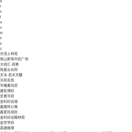
q
r
s
t
u
v
w
x
y
z
天茂上林苑
南山新境市民广场
大阅汇·阅峯
铭基云台府
天沐·邑水天麓
天和名筑
华曦薰风府
建投博府
圣惠华府
金科好运城
鑫隆祥公寓
鑫星玖阅府
金科好运翰林苑
金世学府
昌建峰璟