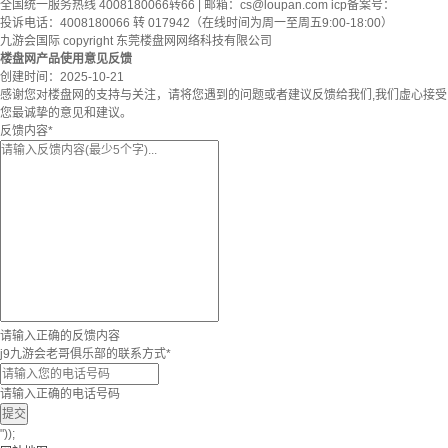
全国统一服务热线 4008180066转66 | 邮箱：
cs@loupan.com
icp备案号：
投诉电话：4008180066 转 017942（在线时间为周一至周五9:00-18:00）
九游会国际 copyright 东莞楼盘网网络科技有限公司
楼盘网产品使用意见反馈
创建时间：
2025-10-21
感谢您对楼盘网的支持与关注，请将您遇到的问题或者建议反馈给我们,我们虚心接受
您最诚挚的意见和建议。
反馈内容
*
请输入正确的反馈内容
j9九游会老哥俱乐部的联系方式
*
请输入正确的电话号码
提交
"));