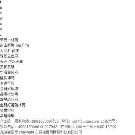
t
u
v
w
x
y
z
天茂上林苑
南山新境市民广场
大阅汇·阅峯
铭基云台府
天沐·邑水天麓
天和名筑
华曦薰风府
建投博府
圣惠华府
金科好运城
鑫隆祥公寓
鑫星玖阅府
金科好运翰林苑
金世学府
昌建峰璟
全国统一服务热线 4008180066转66 | 邮箱：
cs@loupan.com
icp备案号：
投诉电话：4008180066 转 017942（在线时间为周一至周五9:00-18:00）
九游会国际 copyright 东莞楼盘网网络科技有限公司