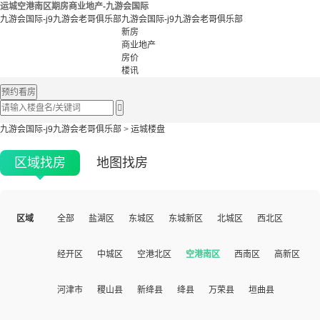
运城空港南区期房商业地产-九游会国际
九游会国际-j9九游会老哥俱乐部
九游会国际-j9九游会老哥俱乐部
新房
商业地产
房价
楼讯
预约看房

九游会国际-j9九游会老哥俱乐部
>
运城楼盘
区域找房
地图找房
区域
全部
盐湖区
东城区
东城新区
北城区
西北区
经开区
中城区
空港北区
空港南区
西南区
高新区
河津市
稷山县
新绛县
绛县
万荣县
垣曲县