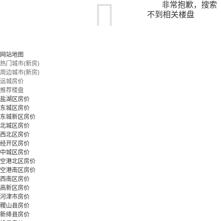
非常抱歉，搜索
不到相关楼盘
您可以尝试扩大搜索范围，或更改搜索关键词
网站地图
热门城市(新房)
周边城市(新房)
立即预约
运城房价
推荐楼盘
盐湖区房价
东城区房价
东城新区房价
北城区房价
西北区房价
经开区房价
中城区房价
空港北区房价
空港南区房价
西南区房价
高新区房价
河津市房价
稷山县房价
新绛县房价