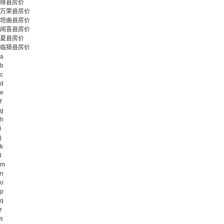
绛县房价
万荣县房价
垣曲县房价
闻喜县房价
夏县房价
临猗县房价
a
b
c
d
e
f
g
h
i
j
k
l
m
n
o
p
q
r
s