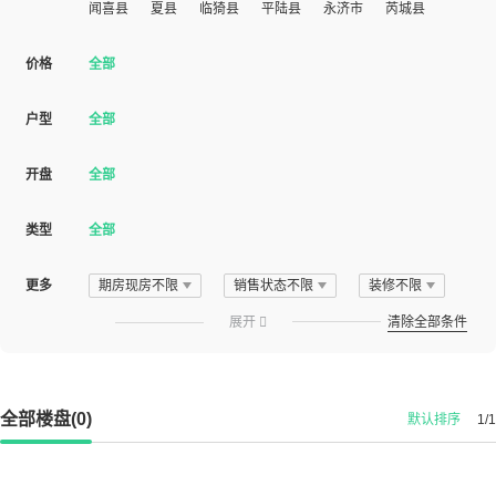
闻喜县
夏县
临猗县
平陆县
永济市
芮城县
价格
全部
户型
全部
开盘
全部
类型
全部
更多
期房现房不限
销售状态不限
装修不限
展开

清除全部条件
全部楼盘(0)
默认排序
1/1