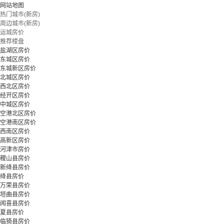
网站地图
热门城市(新房)
周边城市(新房)
立即预约
运城房价
推荐楼盘
盐湖区房价
东城区房价
东城新区房价
北城区房价
西北区房价
经开区房价
中城区房价
空港北区房价
空港南区房价
西南区房价
高新区房价
河津市房价
稷山县房价
新绛县房价
绛县房价
万荣县房价
垣曲县房价
闻喜县房价
夏县房价
临猗县房价