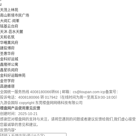
z
天茂上林苑
南山新境市民广场
大阅汇·阅峯
铭基云台府
天沐·邑水天麓
天和名筑
华曦薰风府
建投博府
圣惠华府
金科好运城
鑫隆祥公寓
鑫星玖阅府
金科好运翰林苑
金世学府
昌建峰璟
全国统一服务热线 4008180066转66 | 邮箱：
cs@loupan.com
icp备案号：
投诉电话：4008180066 转 017942（在线时间为周一至周五9:00-18:00）
九游会国际 copyright 东莞楼盘网网络科技有限公司
楼盘网产品使用意见反馈
创建时间：
2025-10-21
感谢您对楼盘网的支持与关注，请将您遇到的问题或者建议反馈给我们,我们虚心接受
您最诚挚的意见和建议。
反馈内容
*