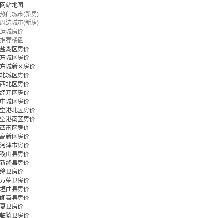
网站地图
热门城市(新房)
周边城市(新房)
立即预约
运城房价
推荐楼盘
盐湖区房价
东城区房价
东城新区房价
北城区房价
西北区房价
经开区房价
中城区房价
空港北区房价
空港南区房价
西南区房价
高新区房价
河津市房价
稷山县房价
新绛县房价
绛县房价
万荣县房价
垣曲县房价
闻喜县房价
夏县房价
临猗县房价