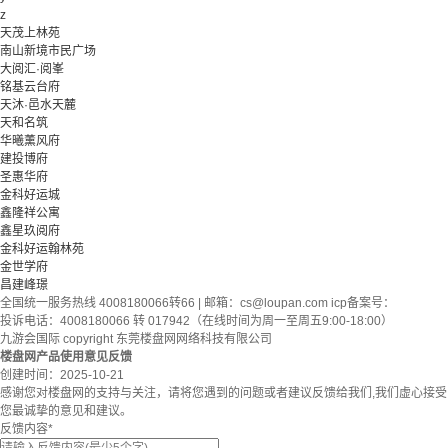
z
天茂上林苑
南山新境市民广场
大阅汇·阅峯
铭基云台府
天沐·邑水天麓
天和名筑
华曦薰风府
建投博府
圣惠华府
金科好运城
鑫隆祥公寓
鑫星玖阅府
金科好运翰林苑
金世学府
昌建峰璟
全国统一服务热线 4008180066转66 | 邮箱：
cs@loupan.com
icp备案号：
投诉电话：4008180066 转 017942（在线时间为周一至周五9:00-18:00）
九游会国际 copyright 东莞楼盘网网络科技有限公司
楼盘网产品使用意见反馈
创建时间：
2025-10-21
感谢您对楼盘网的支持与关注，请将您遇到的问题或者建议反馈给我们,我们虚心接受
您最诚挚的意见和建议。
反馈内容
*