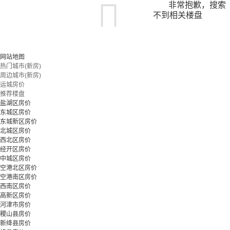
非常抱歉，搜索
不到相关楼盘
您可以尝试扩大搜索范围，或更改搜索关键词
网站地图
热门城市(新房)
周边城市(新房)
立即预约
运城房价
推荐楼盘
盐湖区房价
东城区房价
东城新区房价
北城区房价
西北区房价
经开区房价
中城区房价
空港北区房价
空港南区房价
西南区房价
高新区房价
河津市房价
稷山县房价
新绛县房价