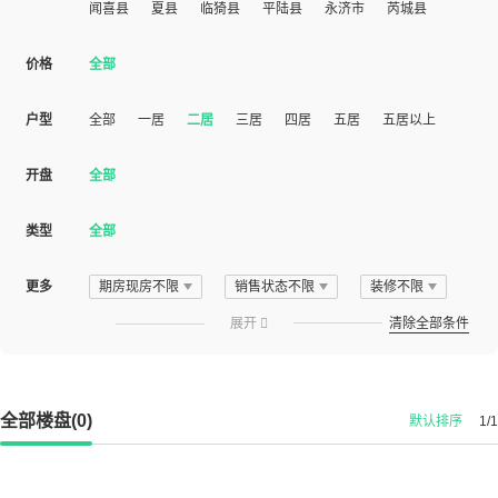
闻喜县
夏县
临猗县
平陆县
永济市
芮城县
价格
全部
户型
全部
一居
二居
三居
四居
五居
五居以上
开盘
全部
类型
全部
更多
期房现房不限
销售状态不限
装修不限
展开

清除全部条件
全部楼盘(0)
默认排序
1/1