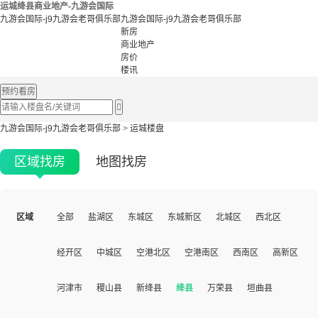
运城绛县商业地产-九游会国际
九游会国际-j9九游会老哥俱乐部
九游会国际-j9九游会老哥俱乐部
新房
商业地产
房价
楼讯
预约看房

九游会国际-j9九游会老哥俱乐部
>
运城楼盘
区域找房
地图找房
区域
全部
盐湖区
东城区
东城新区
北城区
西北区
经开区
中城区
空港北区
空港南区
西南区
高新区
河津市
稷山县
新绛县
绛县
万荣县
垣曲县