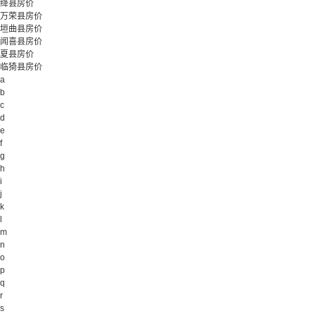
绛县房价
万荣县房价
垣曲县房价
闻喜县房价
夏县房价
临猗县房价
a
b
c
d
e
f
g
h
i
j
k
l
m
n
o
p
q
r
s