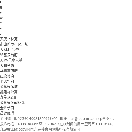
t
u
v
w
x
y
z
天茂上林苑
南山新境市民广场
大阅汇·阅峯
铭基云台府
天沐·邑水天麓
天和名筑
华曦薰风府
建投博府
圣惠华府
金科好运城
鑫隆祥公寓
鑫星玖阅府
金科好运翰林苑
金世学府
昌建峰璟
全国统一服务热线 4008180066转66 | 邮箱：
cs@loupan.com
icp备案号：
投诉电话：4008180066 转 017942（在线时间为周一至周五9:00-18:00）
九游会国际 copyright 东莞楼盘网网络科技有限公司