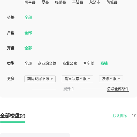
闻喜县
夏县
临猗县
平陆县
永济市
芮城县
价格
全部
户型
全部
开盘
全部
类型
全部
商业综合体
商业公寓
写字楼
商铺
更多
期房现房不限
销售状态不限
装修不限
展开

清除全部条件
全部楼盘(2)
默认排序
1/1