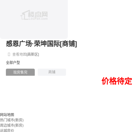
感恩广场·荣坤国际[商铺]
查看地图
[高新区]
全部户型
商铺
现房售完
价格待定
网站地图
热门城市(新房)
周边城市(新房)
运城房价