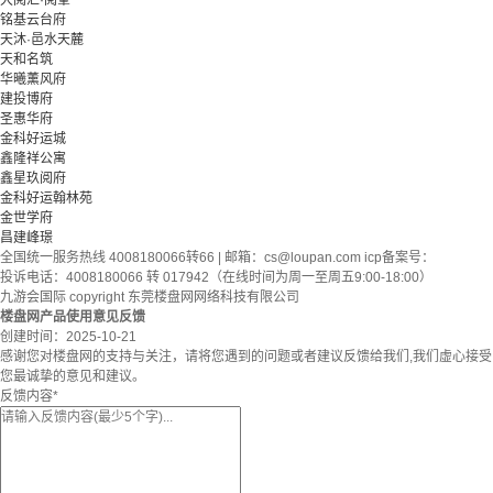
大阅汇·阅峯
铭基云台府
天沐·邑水天麓
天和名筑
华曦薰风府
建投博府
圣惠华府
金科好运城
鑫隆祥公寓
鑫星玖阅府
金科好运翰林苑
金世学府
昌建峰璟
全国统一服务热线 4008180066转66 | 邮箱：
cs@loupan.com
icp备案号：
投诉电话：4008180066 转 017942（在线时间为周一至周五9:00-18:00）
九游会国际 copyright 东莞楼盘网网络科技有限公司
楼盘网产品使用意见反馈
创建时间：
2025-10-21
感谢您对楼盘网的支持与关注，请将您遇到的问题或者建议反馈给我们,我们虚心接受
您最诚挚的意见和建议。
反馈内容
*