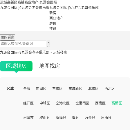
运城高新区商铺商业地产-九游会国际
九游会国际-j9九游会老哥俱乐部
九游会国际-j9九游会老哥俱乐部
新房
商业地产
房价
楼讯
预约看房

九游会国际-j9九游会老哥俱乐部
>
运城楼盘
区域找房
地图找房
区域
全部
盐湖区
东城区
东城新区
北城区
西北区
经开区
中城区
空港北区
空港南区
西南区
高新区
河津市
稷山县
新绛县
绛县
万荣县
垣曲县