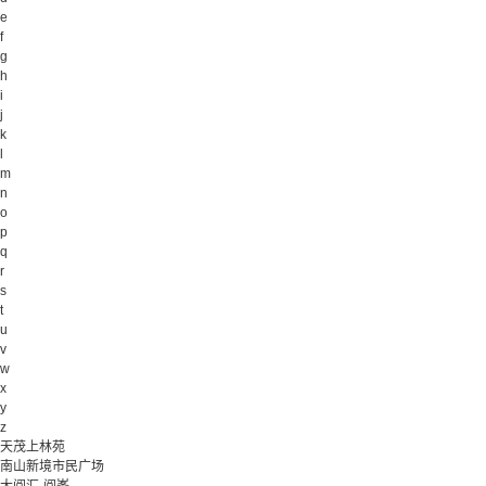
e
f
g
h
i
j
k
l
m
n
o
p
q
r
s
t
u
v
w
x
y
z
天茂上林苑
南山新境市民广场