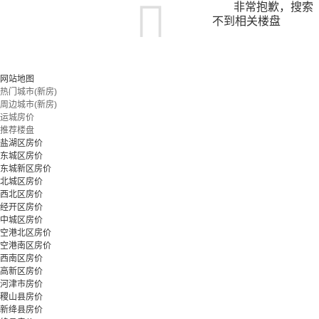
非常抱歉，搜索
不到相关楼盘
您可以尝试扩大搜索范围，或更改搜索关键词
网站地图
热门城市(新房)
周边城市(新房)
立即预约
运城房价
推荐楼盘
盐湖区房价
东城区房价
东城新区房价
北城区房价
西北区房价
经开区房价
中城区房价
空港北区房价
空港南区房价
西南区房价
高新区房价
河津市房价
稷山县房价
新绛县房价