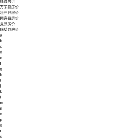
绛县房价
万荣县房价
垣曲县房价
闻喜县房价
夏县房价
临猗县房价
a
b
c
d
e
f
g
h
i
j
k
l
m
n
o
p
q
r
s