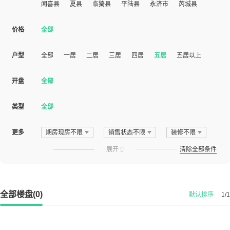
闻喜县
夏县
临猗县
平陆县
永济市
芮城县
价格
全部
户型
全部
一居
二居
三居
四居
五居
五居以上
开盘
全部
类型
全部
更多
期房现房不限
销售状态不限
装修不限
展开

清除全部条件
全部楼盘(0)
默认排序
1/1