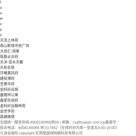
t
u
v
w
x
y
z
天茂上林苑
南山新境市民广场
大阅汇·阅峯
铭基云台府
天沐·邑水天麓
天和名筑
华曦薰风府
建投博府
圣惠华府
金科好运城
鑫隆祥公寓
鑫星玖阅府
金科好运翰林苑
金世学府
昌建峰璟
全国统一服务热线 4008180066转66 | 邮箱：
cs@loupan.com
icp备案号：
投诉电话：4008180066 转 017942（在线时间为周一至周五9:00-18:00）
九游会国际 copyright 东莞楼盘网网络科技有限公司