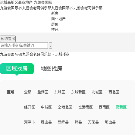
运城高新区商业地产-九游会国际
九游会国际-j9九游会老哥俱乐部
九游会国际-j9九游会老哥俱乐部
新房
商业地产
房价
楼讯
预约看房

九游会国际-j9九游会老哥俱乐部
>
运城楼盘
区域找房
地图找房
区域
全部
盐湖区
东城区
东城新区
北城区
西北区
经开区
中城区
空港北区
空港南区
西南区
高新区
河津市
稷山县
新绛县
绛县
万荣县
垣曲县