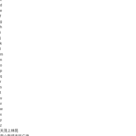
d
e
f
g
h
i
j
k
l
m
n
o
p
q
r
s
t
u
v
w
x
y
z
天茂上林苑