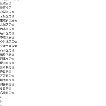
立即预约
运城房价
推荐楼盘
盐湖区房价
东城区房价
东城新区房价
北城区房价
西北区房价
经开区房价
中城区房价
空港北区房价
空港南区房价
西南区房价
高新区房价
河津市房价
稷山县房价
新绛县房价
绛县房价
万荣县房价
垣曲县房价
闻喜县房价
夏县房价
临猗县房价
a
b
c