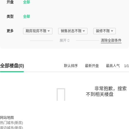
开盘
全部
类型
全部
更多
期房现房不限
销售状态不限
装修不限
展开

清除全部条件
全部楼盘(0)
默认排序
最新开盘
最高人气
1/1
非常抱歉，搜索
不到相关楼盘
您可以尝试扩大搜索范围，或更改搜索关键词
网站地图
热门城市(新房)
周边城市(新房)