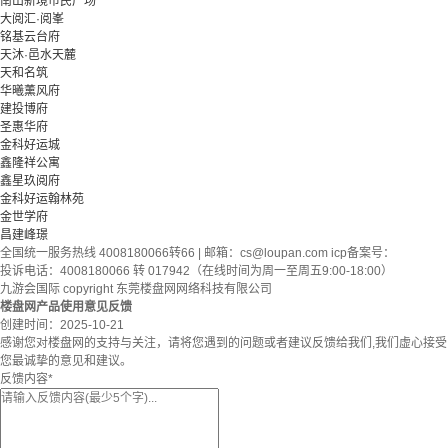
南山新境市民广场
大阅汇·阅峯
铭基云台府
天沐·邑水天麓
天和名筑
华曦薰风府
建投博府
圣惠华府
金科好运城
鑫隆祥公寓
鑫星玖阅府
金科好运翰林苑
金世学府
昌建峰璟
全国统一服务热线 4008180066转66 | 邮箱：
cs@loupan.com
icp备案号：
投诉电话：4008180066 转 017942（在线时间为周一至周五9:00-18:00）
九游会国际 copyright 东莞楼盘网网络科技有限公司
楼盘网产品使用意见反馈
创建时间：
2025-10-21
感谢您对楼盘网的支持与关注，请将您遇到的问题或者建议反馈给我们,我们虚心接受
您最诚挚的意见和建议。
反馈内容
*