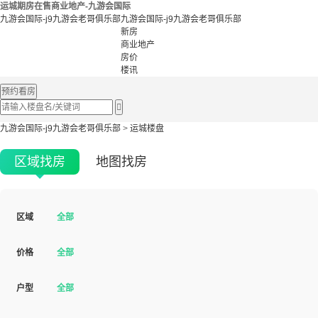
运城期房在售商业地产-九游会国际
九游会国际-j9九游会老哥俱乐部
九游会国际-j9九游会老哥俱乐部
新房
商业地产
房价
楼讯
预约看房

九游会国际-j9九游会老哥俱乐部
>
运城楼盘
区域找房
地图找房
区域
全部
价格
全部
户型
全部