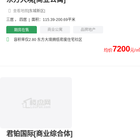
查看地图
[东城新区]
三居
，
四居
|
面积：115.39-200.69平米
商业公寓
品牌地产
期房在售
容积率仅2.80 东方大境拥低密度住宅社区
7200
均价
元/㎡
君铂国际[商业综合体]