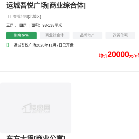
运城吾悦广场[商业综合体]
查看地图
[北城区]
三居
，
四居
|
面积：98-138平米
商业综合体
品牌地产
改善住宅
期房在售
运城吾悦广场2020年11月7日已开盘
20000
均价
元/㎡
东方大境[商业公寓]