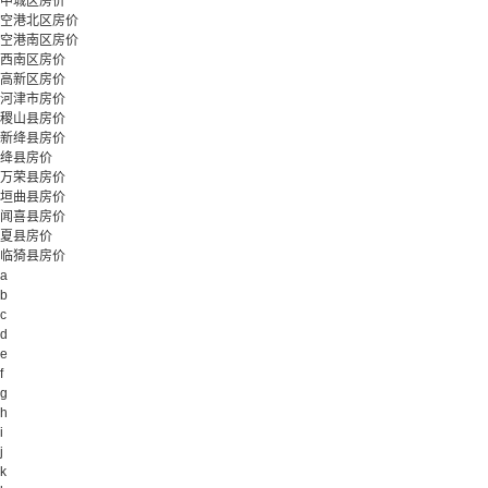
中城区房价
空港北区房价
空港南区房价
西南区房价
高新区房价
河津市房价
稷山县房价
新绛县房价
绛县房价
万荣县房价
垣曲县房价
闻喜县房价
夏县房价
临猗县房价
a
b
c
d
e
f
g
h
i
j
k