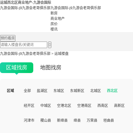
运城西北区商业地产-九游会国际
九游会国际-j9九游会老哥俱乐部
九游会国际-j9九游会老哥俱乐部
新房
商业地产
房价
楼讯
预约看房

九游会国际-j9九游会老哥俱乐部
>
运城楼盘
区域找房
地图找房
区域
全部
盐湖区
东城区
东城新区
北城区
西北区
经开区
中城区
空港北区
空港南区
西南区
高新区
河津市
稷山县
新绛县
绛县
万荣县
垣曲县