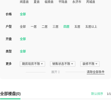
闻喜县
夏县
临猗县
平陆县
永济市
芮城县
价格
全部
户型
全部
一居
二居
三居
四居
五居
五居以上
开盘
全部
类型
全部
更多
期房现房不限
销售状态不限
装修不限
展开

清除全部条件
全部楼盘(0)
默认排序
1/1