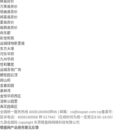
绛县房价
万荣县房价
垣曲县房价
闻喜县房价
夏县房价
临猗县房价
尚东郡
彩佳和苑
运城绿地新里城
东方大境
河东华府
九州华府
佳和馨居
运城吾悦广场
碧桂园云顶
阅山府
金鑫如园
美林湾
金悦华府西区
湟栋公园里
禹花园南区
全国统一服务热线 4008180066转66 | 邮箱：
cs@loupan.com
icp备案号：
投诉电话：4008180066 转 017942（在线时间为周一至周五9:00-18:00）
九游会国际 copyright 东莞楼盘网网络科技有限公司
楼盘网产品使用意见反馈