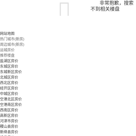
非常抱歉，搜索
不到相关楼盘
您可以尝试扩大搜索范围，或更改搜索关键词
网站地图
热门城市(新房)
周边城市(新房)
立即预约
运城房价
推荐楼盘
盐湖区房价
东城区房价
东城新区房价
北城区房价
西北区房价
经开区房价
中城区房价
空港北区房价
空港南区房价
西南区房价
高新区房价
河津市房价
稷山县房价
新绛县房价